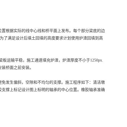
位置根据实际的线中心线和桥平面上发布。每个部分梁底的边
，为了满足设计后填土回填的高度要求计划使用炉渣回填到高
板运输平稳，施工通道填充炉渣，炉渣厚度不小于1250px.
安装桥面之前安装。
避免发生偏斜，空隙和不均匀的支撑。施工程序如下：清洁墩
胶支撑上标记设计图上标明的轴承的中心位置。橡胶轴承准确
。