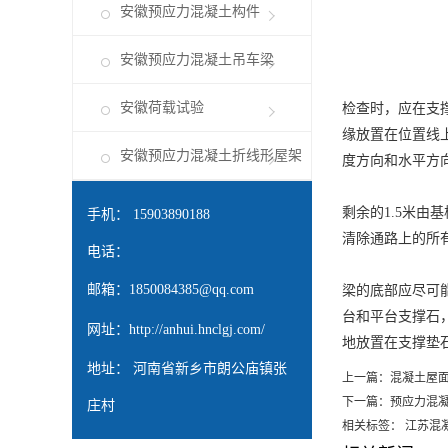
安徽预应力混凝土构件
安徽预应力混凝土吊车梁
安徽荷载试验
检查时，应在支
缘放置在位置线
安徽预应力混凝土折线形屋架
度方向和水平方向
剩余的1.5米由
手机： 15903890188
清除通路上的所
电话：
邮箱：
1850084385@qq.com
梁的底部应尽可
台和平台支撑石
网址：
http://anhui.hnclgj.com/
地放置在支撑垫
地址： 河南省新乡市朗公庙镇张
上一篇：
混凝土屋
下一篇：
预应力混
庄村
相关标签： 江苏混