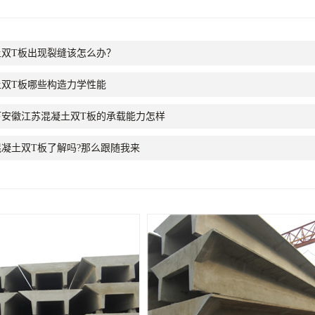
土双T板出现裂缝该怎么办？
土双T板哪些构造力学性能
下安徽江苏混凝土双T板的承载能力怎样
凝土双T板了解吗?那么跟随我来