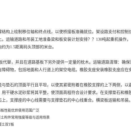
撑结构上绘制移位轴和终点线，以使桥接板准确就位。架设路支付和控制
上。运输道路和吊装工地准备梁和板安装计划安排？？130吨起重机操作
约为1.5距离码头顶部的米台。
基板代替，并且在道路基板下另外提供一定量的枕木。运输道路清理：确保梁
有障碍物，包括地面和人行道上的架空电缆。橡胶支座安装橡胶支座应在
能与垫石的顶面平行且平坦，以使其紧密附着在橡胶支撑的上下两侧，以
，用干硬水泥砂浆将其平整，使顶面高程符合设计要求。在支撑垫石和橡
石上，支撑座的中心线需要与支撑垫石的中心线重合。横梁板运输和吊装
面板性能优异使用范围广泛
凝土构件常用强度等级与适用场景
凝土双T板