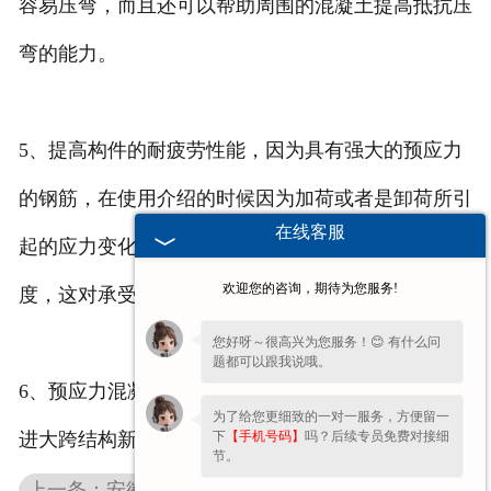
容易压弯，而且还可以帮助周围的混凝土提高抵抗压
弯的能力。
5、提高构件的耐疲劳性能，因为具有强大的预应力
的钢筋，在使用介绍的时候因为加荷或者是卸荷所引
在线客服
起的应力变化幅度相对较小，因为可以提高抗疲劳强
欢迎您的咨询，期待为您服务!
度，这对承受动荷载的结果来说是非常有利的。
您好呀～很高兴为您服务！😊 有什么问
题都可以跟我说哦。
6、预应力混凝土可以作为结构构件连接的手段，促
为了给您更细致的一对一服务，方便留一
下
【手机号码】
吗？后续专员免费对接细
进大跨结构新体系和施工方法的发展。
节。
上一条：安徽混凝土双T板应用你了解多少