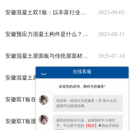
安徽混凝土双T板：以丰富行业经验赋能大跨度工程建筑
2025-09-05
安徽预应力混凝土构件是什么？全面解析其定义与应用范围
2025-08-15
安徽混凝土屋面板与传统屋面材料对比_优势分析
2025-07-18
在线客服
安徽混凝土屋面板施工工艺全解析 - 从选材到安装一站式指南
2025-07-04
欢迎您的咨询，期待为您服务!
安徽双T板在工业厂房大跨度应用中的价值分析
2025-06-13
您好呀～很高兴为您服务！😊 有什么问
题都可以跟我说哦。
安徽双T板接缝处理新技术，防水性能提升200%
2025-05-30
看到您停留许久啦，如果暂时不方便打
字，可以留下您的
【电话】
🔔我会尽快回