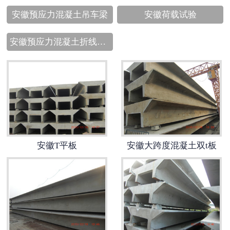
安徽预应力混凝土吊车梁
安徽荷载试验
安徽预应力混凝土折线形屋架
安徽T平板
安徽大跨度混凝土双t板