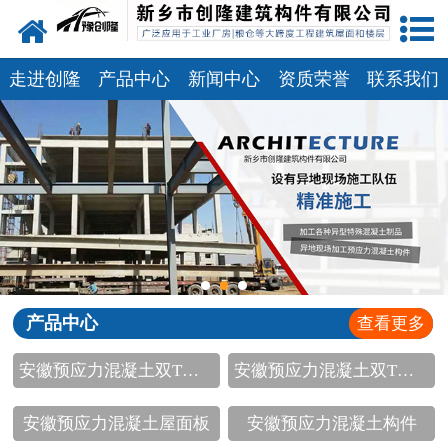
网站首页
走进创隆
走进创隆
产品中心
新闻中心
资质荣誉
联系我们
产品中心
新闻中心
实用技术
资质荣誉
产品中心
查看更多
成功案例
安徽预应力混凝土双T坡板
安徽预应力混凝土双T平板
联系我们
安徽预应力混凝土屋面板
安徽预应力混凝土构件