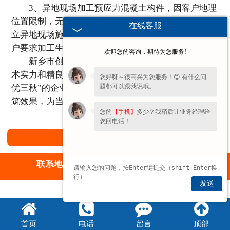
3、异地现场加工预应力混凝土构件，因客户地理
位置限制，无法使用预应力混凝土构件，我公司特成
在线客服
立异地现场施工队伍，可以在各地客户施工现场应客
户要求加工生产预应力混凝土构件。
欢迎您的咨询，期待为您服务!
新乡市创隆建筑构件有限公司，将以******的技
术实力和精良的工艺，求信誉，求生存，求发展的“三
您好呀～很高兴为您服务！😊 有什么问
题都可以跟我说哦。
优三秋”的企业精神，以高质量的企业产品，满意的建
筑效果，为当地建筑业的腾飞做出贡献！
您的
【手机】
多少？我稍后让业务经理给
您回电话！
咨询热线：15903890188
联系地址：河南省新乡市朗公庙镇张庄村
发送
首页
电话
留言
顶部
豫公网安备 41072102000806号