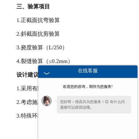
三、验算项目
1.正截面抗弯验算
2.斜截面抗剪验算
3.挠度验算（L/250）
4.裂缝验算（≤0.2mm）
在线客服
设计建议：
欢迎您的咨询，期待为您服务!
1.采用有限元软件辅助计算
2.考虑施工阶段临时支撑设置
您好呀～很高兴为您服务！😊 有什么问
题都可以跟我说哦。
3.特殊环境需增加耐久性设计