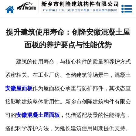
网站首页
走进创隆
提升建筑使用寿命：创隆安徽混凝土屋
产品中心
面板的养护要点与性能优势
新闻中心
建筑的使用寿命，与核心构件的质量和养护方式
实用技术
紧密相关。在工业厂房、仓储建筑等场景中，混凝土
资质荣誉
安徽屋面板
作为屋面核心承重与防护部件，其状态直
成功案例
接影响建筑整体耐用性。新乡市创隆建筑构件有限公
司的
安徽混凝土屋面板
，凭借适配场景的性能特点，
联系我们
搭配科学养护方法，为延长建筑使用周期提供支持。