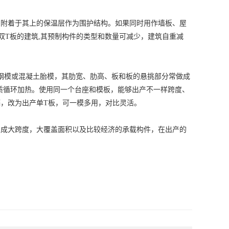
和附着于其上的保温层作为围护结构。如果同时用作墙板、屋
双T板的建筑,其预制构件的类型和数量可减少，建筑自重减
用钢模或混凝土胎模，其肋宽、肋高、板和板的悬挑部分常做成
质循环加热。使用同一个台座和模板，能够出产不一样跨度、
，改为出产单T板，可一模多用，对比灵活。
制成大跨度，大覆盖面积以及比较经济的承载构件，在出产的