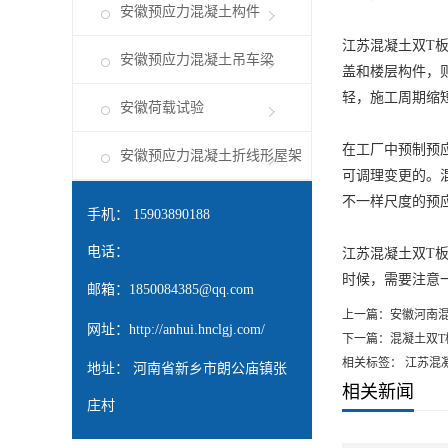
安徽预应力混凝土构件
江苏混凝土双T
安徽预应力混凝土吊车梁
盖和楼层构件，
轻，施工周期缩
安徽荷载试验
在工厂中预制预
安徽预应力混凝土折线形屋架
可调理变更的。
不一样尺度的预
手机： 15903890188
电话：
江苏混凝土双T
时候，需要注意
邮箱：
1850084385@qq.com
上一篇：
安徽河南
网址：
http://anhui.hnclgj.com/
下一篇：
混凝土双T
相关标签： 江苏混
地址： 河南省新乡市朗公庙镇张
相关新闻
庄村