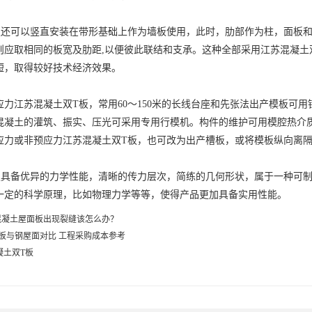
板还可以竖直安装在带形基础上作为墙板使用，此时，肋部作为柱，面板
则应取相同的板宽及肋距,以便彼此联结和支承。这种全部采用江苏混凝土
短，取得较好技术经济效果。
应力江苏混凝土双T板，常用60～150米的长线台座和先张法出产模板可
混凝土的灌筑、振实、压光可采用专用行模机。构件的维护可用模腔热介
应力或非预应力江苏混凝土双T板，也可改为出产槽板，或将模板纵向离隔
板具备优异的力学性能，清晰的传力层次，简练的几何形状，属于一种可
一定的科学原理，比如物理力学等等，使得产品更加具备实用性能。
混凝土屋面板出现裂缝该怎么办？
板与钢屋面对比 工程采购成本参考
凝土双T板