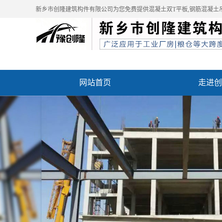
新乡市创隆建筑构件有限公司为您免费提供
混凝土双T平板
,钢筋混凝土
网站首页
走进创
资质荣誉
成功案