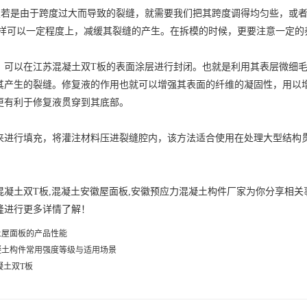
板若是由于跨度过大而导致的裂缝，就需要我们把其跨度调得均匀些，或
。这样可以一定程度上，减缓其裂缝的产生。在拆模的时候，更要注意一定的
，可以在江苏混凝土双T板的表面涂层进行封闭。也就是利用其表层微细
其产生的裂缝。修复液的作用也就可以增强其表面的纤维的凝固性，用以增强
面，更有利于修复液贯穿到其底部。
来进行填充，将灌注材料压进裂缝腔内，该方法适合使用在处理大型结构
凝土双T板,混凝土
安徽屋面板
,
安徽预应力混凝土构件
厂家为你分享相关
隆进行更多详情了解！
土屋面板的产品性能
凝土构件常用强度等级与适用场景
凝土双T板