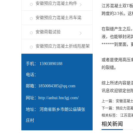
安徽预应力混凝土构件
江苏混凝土双T
跨度的2/3长
安徽预应力混凝土吊车梁
在裂缝产生之后
安徽荷载试验
液，也能够封闭
******到里
安徽预应力混凝土折线形屋架
或者是使用高压
手机： 15903890188
的裂缝。
电话：
综上所述内容是混
邮箱：
1850084385@qq.com
讯息欢迎锁定创
网址：
http://anhui.hnclgj.com/
上一篇：
安徽混凝
下一篇：
预应力混
地址： 河南省新乡市朗公庙镇张
相关标签： 江苏混
庄村
相关新闻