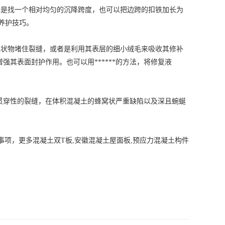
者是找一个相对均匀的沉降跨度，也可以把边跨的扣铁加长为
养护技巧。
毛状物堵住裂缝，或者是利用其表层的细小绒毛来吸收其修补
其表面封护作用。也可以用******的方法，将修复液
贯穿性的裂缝，在体积混凝土的蜂窝状严重缺陷以及深且蜿蜒
事项，更多混凝土双T板,
安徽混凝土屋面板
,预应力混凝土构件