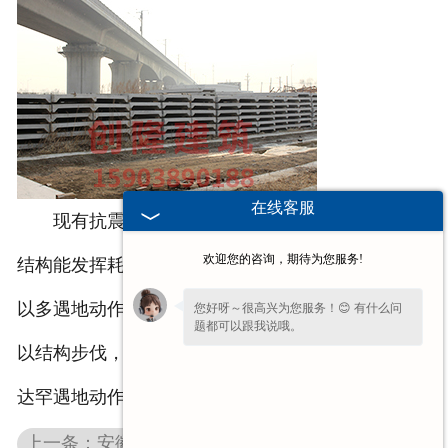
在线客服
现有抗震计划要领的条件之一是假定整个混凝土
欢迎您的咨询，期待为您服务!
结构能发挥耗散地动能量的作用，在此条件下，才气
以多遇地动作用举行混凝土结构盘算、构件计划并加
您好呀～很高兴为您服务！😊 有什么问
题都可以跟我说哦。
以结构步伐，或接纳动力时程阐发举行验算，试图到
达罕遇地动作用下混凝土结构不坍毁的目的。
上一条：安徽混凝土双T板厂家介绍现浇混凝土的特点