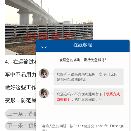
在线客服
欢迎您的咨询，期待为您服务!
4、在运输过程中放平稳，使其受力均匀，在装车卸
车中不易用力摔打，应当轻抬轻放。
您好呀～很高兴为您服务！😊 有什么问
题都可以跟我说哦。
做好这些工作，可以在一定程度上防止混凝土屋面板
您还在吗？不方便沟通可留下
【联系方式
或微信】
，我们后续回访。✨
变形，防范屋面板变形而导致的各种问题。
上一条：选购安徽混凝土双T板有哪些注意事项
下一条：预应力混凝土构件常用强度等级与适用场景