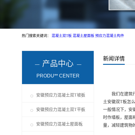
热门搜索关键词：
混凝土双T板
混凝土屋面板
预应力混凝土构件
新闻详情
产品中心
PRODU** CENTER
我们在建筑行业
安徽预应力混凝土双T坡板
土
安徽双T板
怎
安徽预应力混凝土双T平板
一般情况下，
安
时作墙板，屋面
安徽预应力混凝土屋面板
量，减轻建筑物