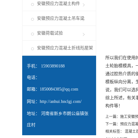
安徽预应力混凝土构件
安徽预应力混凝土吊车梁
安徽荷载试验
安徽预应力混凝土折线形屋架
所以我们在使用
土轮胎模模具，
手机： 15903890188
通过腔热介质的
电话：
模板纵向分离，
邮箱：
1850084385@qq.com
说，我们可以选
综上所述，有关
网址：
http://anhui.hnclgj.com/
构件等！
地址： 河南省新乡市朗公庙镇张
上一篇：
施工安徽
下一篇：
预应力混
庄村
相关标签： 混凝土