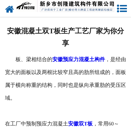
网站首页
走进创隆
安徽混凝土双T板生产工艺厂家为你分
产品中心
享
新闻中心
板、梁相结合的
安徽预应力混凝土构件
，是经由
实用技术
宽大的面板以及两根比较窄且高的肋所组成的，面板
资质荣誉
属于横向称重的结构，同时也是纵向承重肋的受压区
成功案例
域。
联系我们
在工厂中预制预应力混凝土
安徽双T板
，常用60～