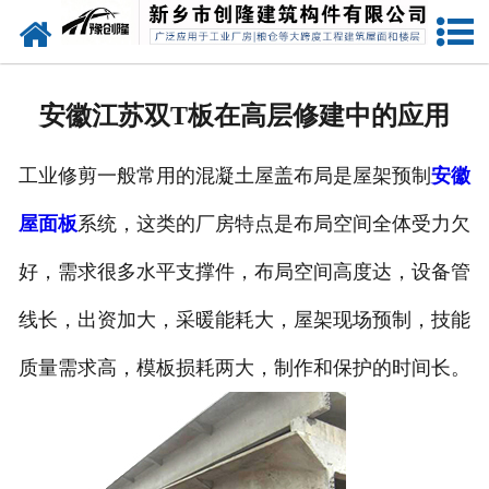
网站首页
走进创隆
安徽江苏双T板在高层修建中的应用
产品中心
工业修剪一般常用的混凝土屋盖布局是屋架预制
安徽
新闻中心
屋面板
系统，这类的厂房特点是布局空间全体受力欠
实用技术
好，需求很多水平支撑件，布局空间高度达，设备管
资质荣誉
线长，出资加大，采暖能耗大，屋架现场预制，技能
成功案例
质量需求高，模板损耗两大，制作和保护的时间长。
联系我们