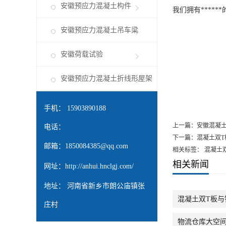
安徽预应力混凝土构件
我们拥有****
安徽预应力混凝土吊车梁
安徽荷载试验
安徽预应力混凝土折线形屋架
手机： 15903890188
上一篇：
安徽混凝
电话：
下一篇：
混凝土双T
邮箱：
1850084385@qq.com
相关标签： 混凝土
相关新闻
网址：
http://anhui.hnclgj.com/
地址： 河南省新乡市朗公庙镇张
混凝土双T板与
庄村
物流仓库大空