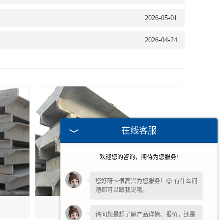
2026-05-01
2026-04-24
在线客服
欢迎您的咨询，期待为您服务!
您好呀～很高兴为您服务！😊 有什么问
题都可以跟我说哦。
安徽混凝土双T板
请问您是想了解产品详情、报价，还是