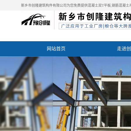
新乡市创隆建筑构件有限公司为您免费提供
混凝土双T平板
,钢筋混凝土
网站首页
走进创
资质荣誉
成功案