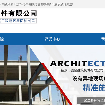
吊车梁,混凝土双T平板等相关信息发布和资讯展示,敬请关注！
隆
产品中心
新
例
联系我们