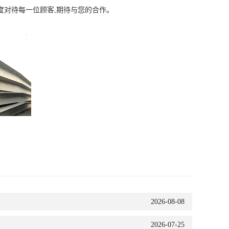
态度对待每一位顾客,期待与您的合作。
2026-08-08
2026-07-25