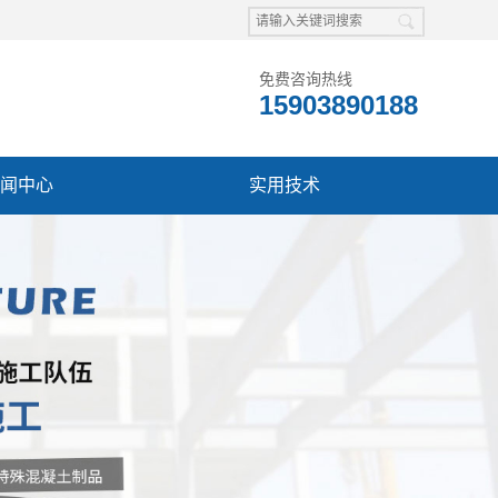
免费咨询热线
15903890188
闻中心
实用技术