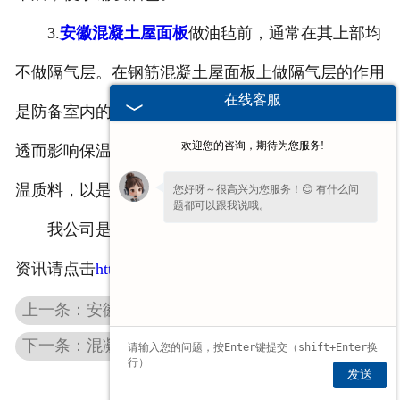
3.
安徽混凝土屋面板
做油毡前，通常在其上部均
不做隔气层。在钢筋混凝土屋面板上做隔气层的作用
在线客服
是防备室内的湿气通过钢筋混凝土屋面板向保温层浸
欢迎您的咨询，期待为您服务!
透而影响保温作用，但加气混凝土屋面板自身便是保
温质料，以是在其上部再做隔气层已失去寄义。
您好呀～很高兴为您服务！😊 有什么问
题都可以跟我说哦。
我公司是******的
安徽双T板
屋面板厂家，更多
资讯请点击
http://www.hnclgj.com/supply/26.html
上一条：安徽预应力双T板厂家介绍养护方法
下一条：混凝土双T板与钢屋面对比 工程采购成本参考
发送