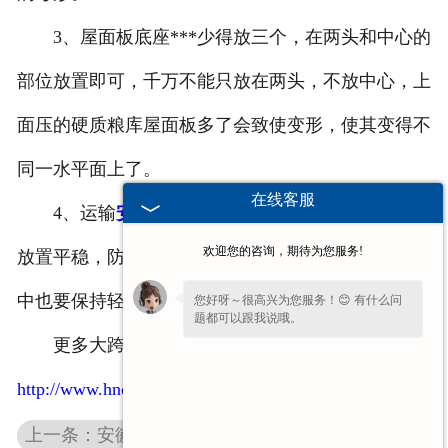
3、屋面板底座***少得放三个，在两头和中心的
部位放置即可，千万不能只放在两头，不放中心，上
面压的硬质粮库屋面板多了会致使变形，使其变得不
同一水平面上了。
在线客服
4、运输
安徽大跨度混凝土屋面板
途中，一定要
欢迎您的咨询，期待为您服务!
放置平稳，防止因为受力不均造成变形，移动的过程
中也要保持轻抬轻放。
您好呀～很高兴为您服务！😊 有什么问
题都可以跟我说哦。
更多大跨度
安徽混凝土屋面板
的相关资讯请点击
http://www.hnclgj.com/
上一条：安徽预应力混凝土双T板厂家介绍产品生产工艺