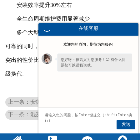
安装效率提升30%左右
全生命周期维护费用显著减少
在线客服
多个大型项目应用案例显示，该产品在确保质量
欢迎您的咨询，期待为您服务!
可靠的同时，能为项目整体节省可观的建设成本。其
突出的性价比优势，正在推动建筑行业屋面系统的升
您好呀～很高兴为您服务！😊 有什么问
题都可以跟我说哦。
级换代。
上一条：安徽混凝土屋面板价格大揭秘：这样买能省30%成本！
下一条：混凝土双T板与钢屋面对比 工程采购成本参考
发送