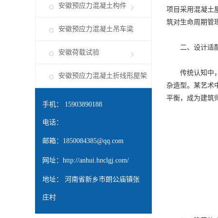
安徽预应力混凝土构件
项目采用混凝土
筑对生命周期管
安徽预应力混凝土吊车梁
二、设计适
安徽荷载试验
传统认知中，混
安徽预应力混凝土折线形屋架
杂造型。某艺术
平衡，成为建筑
手机： 15903890188
电话：
邮箱：
1850084385@qq.com
网址：
http://anhui.hnclgj.com/
地址： 河南省新乡市朗公庙镇张
庄村