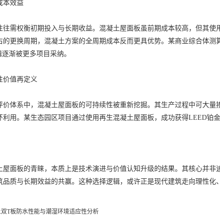
成本效益
需权衡初期投入与长期收益。混凝土屋面板虽前期成本较高，但其使用
左右的更换周期，混凝土方案的全周期成本反而更具优势。某商业综合体测算
辑逐渐被更多项目采纳。
性价值再定义
体系中，混凝土屋面板的可持续性被重新挖掘。其生产过程中可大量掺
环利用。某生态园区项目通过使用再生混凝土屋面板，成功获得LEED铂
面板的青睐，本质上是技术演进与价值认知升级的结果。其核心并非追求
筑品质与长期效益的共赢。这种选择逻辑，或许正是现代建筑走向理性化
土双T板防水性能与潮湿环境适应性分析