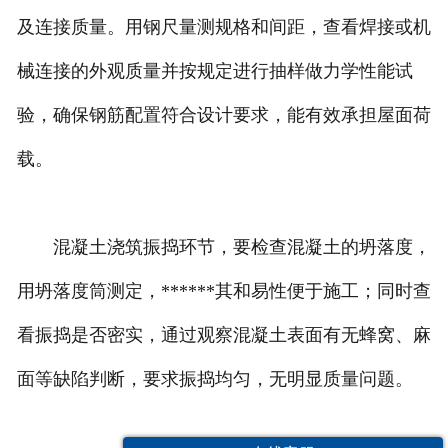
及连接质量。用钢尺量测规格和间距，查看焊接或机
械连接的外观质量并按规定进行抽样做力学性能试
验，确保钢筋配置符合设计要求，能有效承担屋面荷
载。
混凝土浇筑振捣环节，要检查混凝土的坍落度，
用坍落度筒测定，******其和易性便于施工；同时查
看振捣是否密实，通过观察混凝土表面有无蜂窝、麻
面等缺陷判断，要求振捣均匀，无明显质量问题。