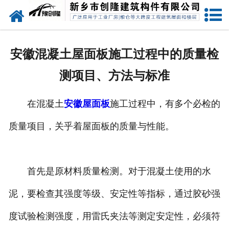
网站首页
走进创隆
安徽混凝土屋面板施工过程中的质量检
产品中心
测项目、方法与标准
新闻中心
在混凝土
安徽屋面板
施工过程中，有多个必检的
实用技术
质量项目，关乎着屋面板的质量与性能。
资质荣誉
成功案例
首先是原材料质量检测。对于混凝土使用的水
泥，要检查其强度等级、安定性等指标，通过胶砂强
联系我们
度试验检测强度，用雷氏夹法等测定安定性，必须符