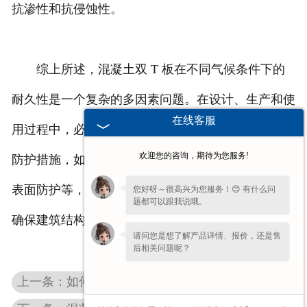
抗渗性和抗侵蚀性。
综上所述，混凝土双 T 板在不同气候条件下的
耐久性是一个复杂的多因素问题。在设计、生产和使
在线客服
用过程中，必须充分考虑当地气候特点，采取相应的
欢迎您的咨询，期待为您服务!
防护措施，如优化混凝土配合比、添加外加剂、做好
表面防护等，以提高其在各种气候环境下的耐久性，
您好呀～很高兴为您服务！😊 有什么问
题都可以跟我说哦。
确保建筑结构的长期安全稳定。
请问您是想了解产品详情、报价，还是售
后相关问题呢？
上一条：如何确定安徽混凝土双T板的合理跨度，使其在经济性与结构性能间达到平衡？