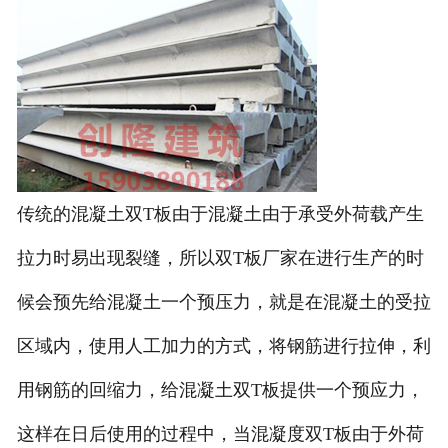
传统的混凝土双T板由于混凝土由于承受外荷载产生
拉力时易出现裂缝，所以双T板厂家在进行生产的时
候会预先给混凝土一个预压力，就是在混凝土的受拉
区域内，使用人工加力的方式，将钢筋进行拉伸，利
用钢筋的回缩力，给混凝土双T板提供一个预应力，
这样在日后使用的过程中，当混凝度双T板由于外荷