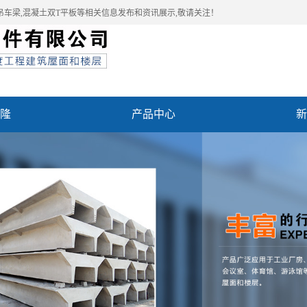
吊车梁,混凝土双T平板等相关信息发布和资讯展示,敬请关注！
隆
产品中心
新
例
联系我们