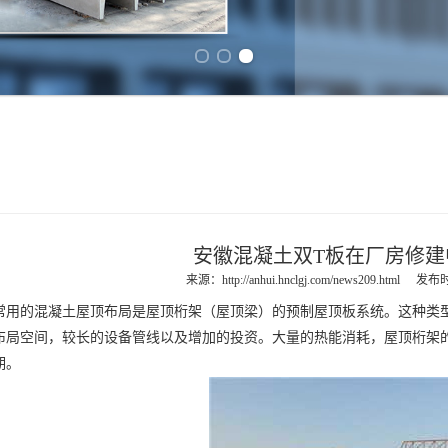
Previous slide
Next slide
安徽混凝土双T板在厂房修建
来源：
http://anhui.hnclgj.com/news209.html
发布时间
的混凝土屋顶布局是屋顶桁架（屋顶梁）的预制屋顶板系统。这种类型
布局空间，较长的设备管线以及增加的投资。大量的热能消耗，屋顶桁架
期。