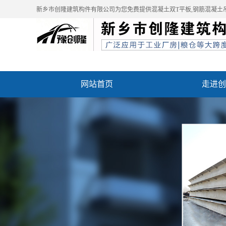
新乡市创隆建筑构件有限公司为您免费提供
混凝土双T平板
,钢筋混凝土
网站首页
走进创
资质荣誉
成功案