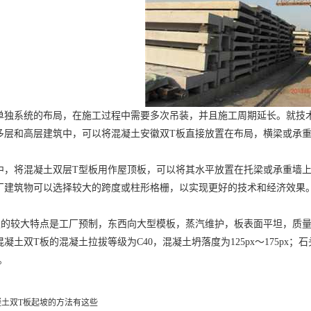
单独系统的布局，在施工过程中需要多次吊装，并且施工周期延长。就技
多层和高层建筑中，可以将混凝土
安徽双T板
直接放置在布局，横梁或承
中，将混凝土双层T型板用作屋顶板，可以将其水平放置在托梁或承重墙
厂建筑物可以选择较大的跨度或柱形格栅，以实现更好的技术和经济效果
板
的较大特点是工厂预制，东西向大型模板，蒸汽维护，板表面平坦，质量*
凝土双T板的混凝土拉拔等级为C40，混凝土坍落度为125px〜175px；石
线。
凝土双T板起坡的方法有这些