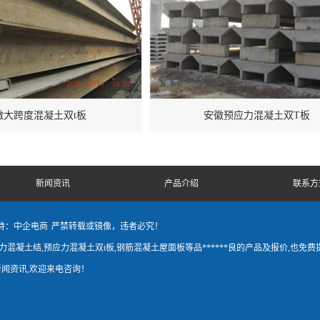
徽大跨度混凝土双t板
安徽预应力混凝土双T板
新闻资讯
产品介绍
联系方
持：中企电商
严禁转载或镜像，违者必究！
凝土结,预应力混凝土双t板,钢筋混凝土屋面板等品******良的产品及报价,也免费
闻资讯,欢迎来电咨询！