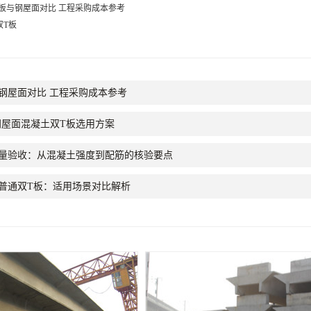
板与钢屋面对比 工程采购成本参考
双T板
钢屋面对比 工程采购成本参考
间屋面混凝土双T板选用方案
质量验收：从混凝土强度到配筋的核验要点
普通双T板：适用场景对比解析