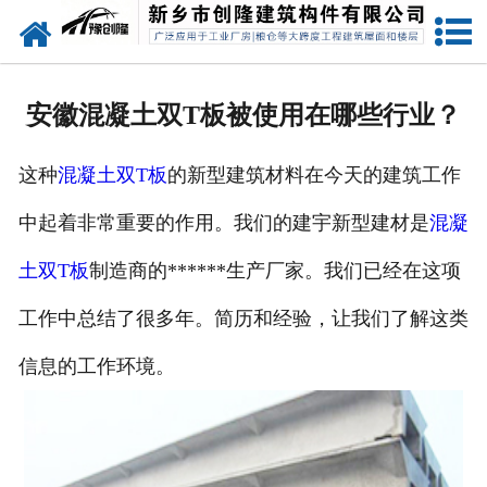
网站首页
走进创隆
安徽混凝土双T板被使用在哪些行业？
产品中心
这种
混凝土双T板
的新型建筑材料在今天的建筑工作
新闻中心
中起着非常重要的作用。我们的建宇新型建材是
混凝
实用技术
土双T板
制造商的******生产厂家。我们已经在这项
资质荣誉
工作中总结了很多年。简历和经验，让我们了解这类
成功案例
信息的工作环境。
联系我们