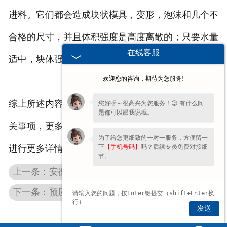
进料。它们都会造成块状模具，变形，泡沫和几个不
合格的尺寸，并且体积强度是高度离散的；只要水量
在线客服
适中，块体强度和外观质量就能满足需求。
欢迎您的咨询，期待为您服务!
综上所述内容是混凝土双T板生产厂家为你分享的相
您好呀～很高兴为您服务！😊 有什么问
题都可以跟我说哦。
关事项，更多混凝土双T板讯息欢迎锁定我司网站来
为了给您更细致的一对一服务，方便留一
下
【手机号码】
吗？后续专员免费对接细
进行更多详情了解！
节。
上一条：安徽混凝土双T板选购注意事项有哪些
下一条：预应力混凝土构件常用强度等级与适用场景
发送