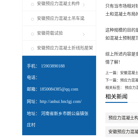
安徽预应力混凝土构件
只有当市场相对
土和混凝土布局
安徽预应力混凝土吊车梁
这种规模的目的
安徽荷载试验
如混凝土预制屋
安徽预应力混凝土折线形屋架
综上所述内容是
情了解！
手机： 15903890188
上一篇：
安徽混凝
电话：
下一篇：
预应力混
相关标签： 预应力
邮箱：
1850084385@qq.com
相关新闻
网址：
http://anhui.hnclgj.com/
地址： 河南省新乡市朗公庙镇张
预应力混凝土
庄村
安徽预应力混