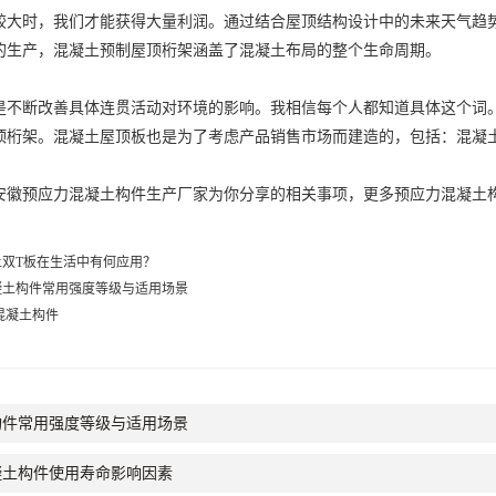
较大时，我们才能获得大量利润。通过结合屋顶结构设计中的未来天气趋
的生产，混凝土预制屋顶桁架涵盖了混凝土布局的整个生命周期。
是不断改善具体连贯活动对环境的影响。我相信每个人都知道具体这个词
顶桁架。混凝土屋顶板也是为了考虑产品销售市场而建造的，包括：混凝
安徽预应力混凝土构件
生产厂家为你分享的相关事项，更多预应力混凝土
土双T板在生活中有何应用？
凝土构件常用强度等级与适用场景
混凝土构件
构件常用强度等级与适用场景
凝土构件使用寿命影响因素