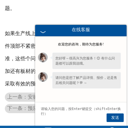
题。
在线客服
如果生产线上面出现了收缩的裂缝，预应力混凝土构
欢迎您的咨询，期待为您服务!
件顶部不紧密，板的底部开裂，钢绞线缩回超过的标
准，这些个问题会导致产品的产量变低，生产成本增
您好呀～很高兴为您服务！😊 有什么问
题都可以跟我说哦。
加还有板材的性能降低，因此找出问题的原因并且要
请问您是想了解产品详情、报价，还是售
后相关问题呢？💬 ～
采取有效的预防措施是一个很迫切的问题。
上一条：安徽混凝土双T板在高层建筑中的使用
下一条：预应力混凝土构件常用强度等级与适用场景
发送