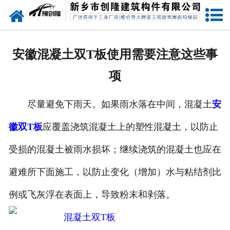
网站首页
走进创隆
安徽混凝土双T板使用需要注意这些事
产品中心
项
新闻中心
尽量避免下雨天。如果雨水落在中间，混凝土
安
实用技术
徽双T板
应覆盖浇筑混凝土上的塑性混凝土，以防止
资质荣誉
受损的混凝土被雨水损坏；继续浇筑的混凝土也应在
成功案例
避难所下面施工，以防止变化（增加）水与粘结剂比
例或飞灰浮在表面上，导致粉末和剥落。
联系我们