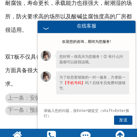
耐腐蚀，寿命更长，承载能力也很强大，耐潮湿的场
所，防火要求高的场所以及酸碱盐腐蚀度高的厂房都
在线客服
很适用。
欢迎您的咨询，期待为您服务!
双T板不仅具备质量可靠，稳定性强的特点，在经济
您好呀～很高兴为您服务！😊 有什么问
题都可以跟我说哦。
方面具备很大的优势，能够满足各个场合的使用需
为了给您更细致的一对一服务，方便留一
下
【手机号码】
吗？后续专员免费对接细
求。
节。
上一条：安徽四川大跨度预应力双t板使用前需要掌握的知识点
下一条：预应力混凝土构件常用强度等级与适用场景
发送