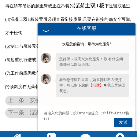
混凝土双T板
得在轿车吊起的起重臂或正在吊装的
下逗留或通过.
(4)混凝土双T板装置后必须查看衔接质量,只要在衔接的确安全可靠,
在线客服
才干松钩.
欢迎您的咨询，期待为您服务!
(5)制止与吊装无关的人员进入吊装工作区.
您好呀～很高兴为您服务！😊 有什么问
(6)起重机行进或工作场地应当坚持平整坚实.
题都可以跟我说哦。
(7)工作前应悉数伸出支腿并在脚板下垫方木,调整机体使反转支持面
看到您停留许久啦，如果暂时不方便打
字，可以留下您的
【电话】
🔔我会尽快回
的倾斜度在无荷载是不大于1/1000。
复您。
上一条：安徽混凝土双T板应用于哪些领域？
下一条：混凝土双T板与钢屋面对比 工程采购成本参考
发送