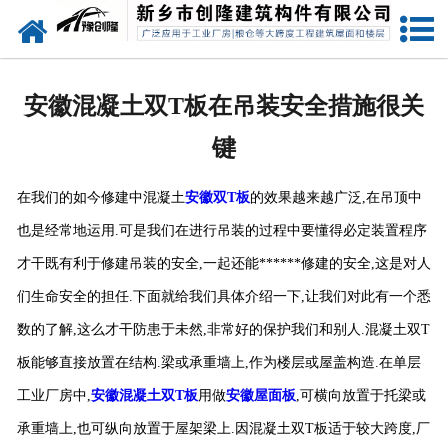
网站首页
走进创隆
安徽混凝土双T板在吊装安全措施很关
产品中心
键
新闻中心
在我们的如今修建中
混凝土
安徽双T板
的效果越来越广泛,在吊顶中
实用技术
也是经常地运用.可是我们在进行吊装的过程中要懂得必定装置程序
才干既有利于修建吊装的安全,一起还能******修建的安全,这是对人
资质荣誉
们生命安全的担任.下面就给我们具体介绍一下,让我们对此有一个悉
成功案例
数的了解,这么才干防患于未然,非常好的保护我们和别人.
混凝土
双T
板
能够直接放置在结构.梁或承重墙上,作为楼层或屋盖构造.在单层
联系我们
工业厂房中,
安徽混凝土双T板
用做
安徽屋面板
,可横向放置于托梁或
承重墙上,也可纵向放置于屋架梁上.因混凝土双T板适于较大跨度,厂