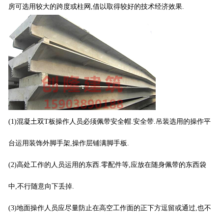
房可选用较大的跨度或柱网,借以取得较好的技术经济效果.
(1)混凝土双T板操作人员必须佩带安全帽.安全带.吊装选用的操作平
台运用装饰外脚手架,操作层铺满脚手板.
(2)高处工作的人员运用的东西.零配件等,应放在随身佩带的东西袋
中,不行随意向下丢掉.
(3)地面操作人员应尽量防止在高空工作面的正下方逗留或通过,也不