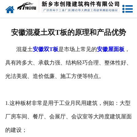
网站首页
走进创隆
安徽混凝土双T板的原理和产品优势
产品中心
混凝土
安徽双T板
是市场上常见的
安徽屋面板
，
新闻中心
具有跨多大、承载力强、结构轻巧合理、整体性好、
实用技术
光洁美观、造价低廉、施工方便等特点。
资质荣誉
成功案例
1.这种板材非常是用于工业月民用建筑，例如：大型
厂房车间、餐厅、会展厅、会议室等大跨度建筑屋面
联系我们
的建设；