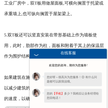
工业厂房中，双T板用做屋面板,可横向搁置于托梁或
承重墙上,也可纵向搁置于屋架梁上。
5.双T板还可以竖直安装在带形基础上作为墙板使
用，此时，肋部作为柱，面板和附着于其上的保温层
在线客服
作为围护结构。
欢迎您的咨询，期待为您服务!
如果建筑在施工时，全部采用
安徽混凝土双T板
，可
您好呀～很高兴为您服务！😊 有什么问
题都可以跟我说哦。
以减少建筑的自重，缩短施工周期，大幅度提高建设
您的
【手机】
多少？我稍后让业务经理给
您回电话！
的速度，以确保施工工期之间完成任务。