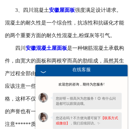
3、四川混凝土
安徽屋面板
强度满足设计请求。
混凝土的耐久性是一个综合性，抗冻性和抗碳化才能
的两个重要方面的耐久性混凝土,粉煤灰等引气。
四川
安徽混凝土屋面板
是一种钢筋混凝土承载构
件，由宽大的面板和两根窄而高的肋组成，虽然其生
在线客服
产过程全部由机器来完成，但是在其生产的过程中也
欢迎您的咨询，期待为您服务!
应该注意一些问题，避免生产出的材料的质量不合
格，这样不仅是对消费者的不负责，同时对自己企业
您好呀～很高兴为您服务！😊 有什么问
题都可以跟我说哦。
的声誉也有一定的影响，所以在生产的过程中一定要
您还在吗？不方便沟通可留下
【联系方式
或微信】
，我们后续回访。✨
注意******质量。