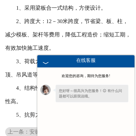
1、采用梁板合一式结构，方便设计。
2、跨度大：12－30米跨度，节省梁、板、柱，
减少模板、架杆等费用，降低工程造价；缩短工期，
有效加快施工速度。
在线客服
3、荷载大：屋面、楼面均可使用，充分满足吊
顶、吊风道等荷载要求。
欢迎您的咨询，期待为您服务!
4、结构性能稳定：耐腐蚀，防火等级高、抗震
您好呀～很高兴为您服务！😊 有什么问
题都可以跟我说哦。
性高。
5、抗剪力强，可开天窗；结构找坡
上一条：安徽T平板