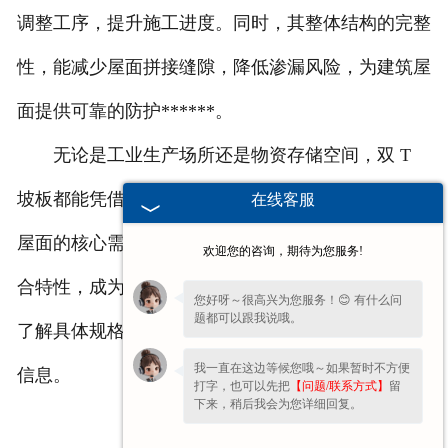
调整工序，提升施工进度。同时，其整体结构的完整
性，能减少屋面拼接缝隙，降低渗漏风险，为建筑屋
面提供可靠的防护******。
无论是工业生产场所还是物资存储空间，双 T
坡板都能凭借结构合理、适配性强的特点，满足建筑
在线客服
屋面的核心需求。其兼顾承重、排水与空间利用的综
欢迎您的咨询，期待为您服务!
合特性，成为大跨度建筑屋面选材的实用选择。如需
您好呀～很高兴为您服务！😊 有什么问
题都可以跟我说哦。
了解具体规格参数或项目适配方案，可联系获取详细
我一直在这边等候您哦～如果暂时不方便
信息。
打字，也可以先把
【问题/联系方式】
留
下来，稍后我会为您详细回复。