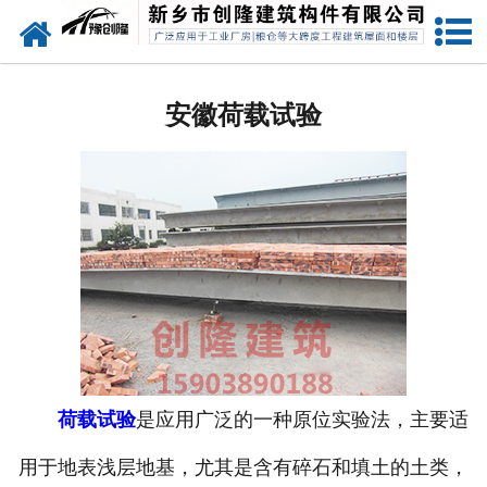
网站首页
安徽预应力混凝土双T坡板
安徽荷载试验
安徽预应力混凝土双T平板
安徽预应力混凝土屋面板
安徽预应力混凝土构件
安徽预应力混凝土吊车梁
安徽荷载试验
安徽预应力混凝土折线形屋架
荷载试验
是应用广泛的一种原位实验法，主要适
用于地表浅层地基，尤其是含有碎石和填土的土类，