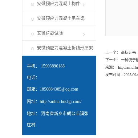
安徽预应力混凝土构件
安徽预应力混凝土吊车梁
安徽荷载试验
安徽预应力混凝土折线形屋架
上一个：
商标证书
下一个：
一种便于
手机： 15903890188
来源：
http://anhui.
发布时间：2025-09-
电话：
邮箱：
1850084385@qq.com
网址：
http://anhui.hnclgj.com/
地址： 河南省新乡市朗公庙镇张
庄村