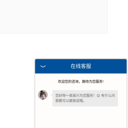
在线客服
欢迎您的咨询，期待为您服务!
您好呀～很高兴为您服务！😊 有什么问
题都可以跟我说哦。
我一直在这边等候您哦～如果暂时不方
便打字，也可以先把
【问题/联系方式】
留下来，稍后我会为您详细回复。