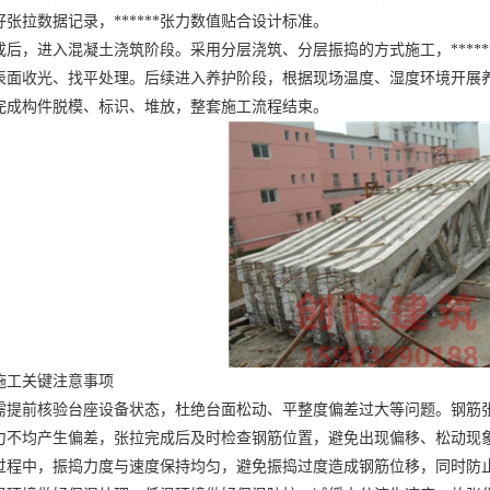
张拉数据记录，******张力数值贴合设计标准。
，进入混凝土浇筑阶段。采用分层浇筑、分层振捣的方式施工，*****
表面收光、找平处理。后续进入养护阶段，根据现场温度、湿度环境开展
完成构件脱模、标识、堆放，整套施工流程结束。
施工关键注意事项
前核验台座设备状态，杜绝台面松动、平整度偏差过大等问题。钢筋张
力不均产生偏差，张拉完成后及时检查钢筋位置，避免出现偏移、松动现
中，振捣力度与速度保持均匀，避免振捣过度造成钢筋位移，同时防止