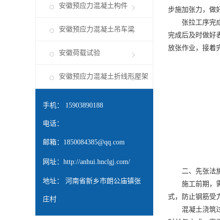
安徽预应力混凝土构件
步施加张力，做好
张拉工序完成后
安徽预应力混凝土吊车梁
完成后及时做好
放张作业，接着
安徽荷载试验
安徽预应力混凝土折线形屋架
手机： 15903890188
电话：
邮箱：
1850084385@qq.com
网址：
http://anhui.hnclgj.com/
二、先张法
地址： 河南省新乡市朗公庙镇张
施工前期，需提
式，防止钢筋受
庄村
混凝土浇筑过程