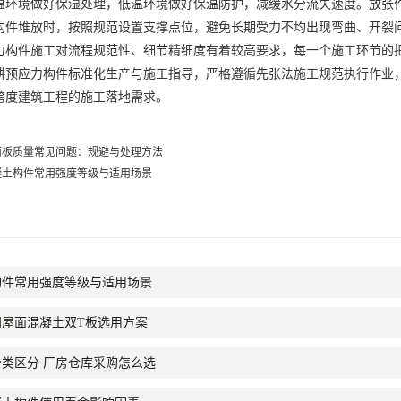
温环境做好保湿处理，低温环境做好保温防护，减缓水分流失速度。放张
构件堆放时，按照规范设置支撑点位，避免长期受力不均出现弯曲、开裂
件施工对流程规范性、细节精细度有着较高要求，每一个施工环节的把
耕预应力构件标准化生产与施工指导，严格遵循先张法施工规范执行作业，细
跨度建筑工程的施工落地需求。
面板质量常见问题：规避与处理方法
凝土构件常用强度等级与适用场景
构件常用强度等级与适用场景
间屋面混凝土双T板选用方案
类区分 厂房仓库采购怎么选