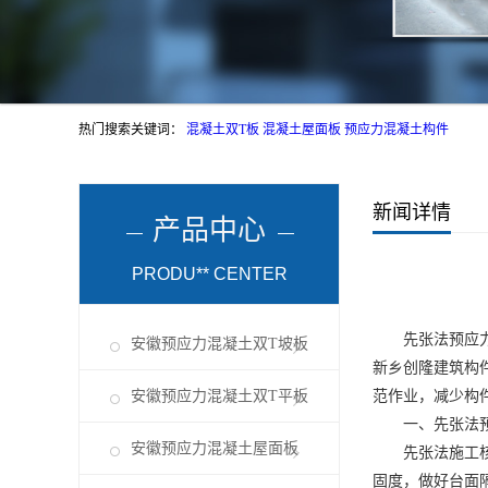
热门搜索关键词：
混凝土双T板
混凝土屋面板
预应力混凝土构件
新闻详情
产品中心
PRODU** CENTER
先张法预应力构
安徽预应力混凝土双T坡板
新乡创隆建筑构
安徽预应力混凝土双T平板
范作业，减少构
一、先张法
安徽预应力混凝土屋面板
先张法施工核心
固度，做好台面