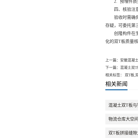
2. 预埋件质
四、核验注
验收时需确保供
存疑，可委托第
创隆构件在生产
化的双T板质量
上一篇：
安徽混凝
下一篇：
混凝土双T
相关标签： 双T板,
相关新闻
混凝土双T板与
物流仓库大空
双T板拼接缝