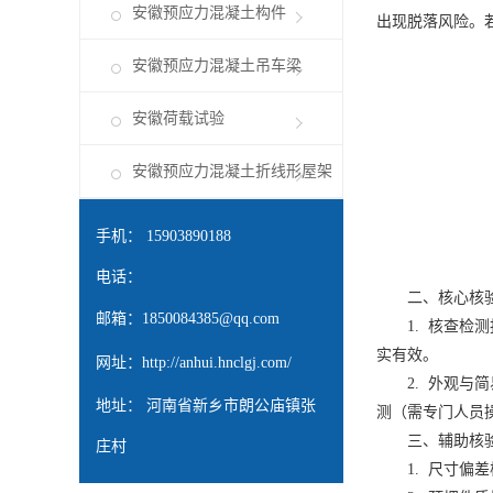
安徽预应力混凝土构件
出现脱落风险。
安徽预应力混凝土吊车梁
安徽荷载试验
安徽预应力混凝土折线形屋架
手机： 15903890188
电话：
二、核心核
邮箱：
1850084385@qq.com
1. 核查检测
实有效。
网址：
http://anhui.hnclgj.com/
2. 外观与简
地址： 河南省新乡市朗公庙镇张
测（需专门人员
三、辅助核
庄村
1. 尺寸偏差