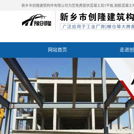
新乡市创隆建筑构件有限公司为您免费提供
混凝土双T平板
,钢筋混凝土
网站首页
走进创
资质荣誉
成功案