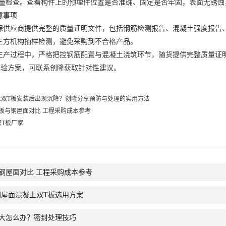
量检查。查看构件上的预埋件位置是否准确、固定是否牢固，表面无锈蚀
意事项
应商提供完整的质量证明文件，包括钢筋检测报告、混凝土强度报告、
三方机构抽样检测，避免采购到不合格产品。
过程中，严格把控钢筋配置与混凝土浇筑环节，随货提供完整质量证明
核验方案，可联系创隆获取针对性建议。
土双T板安装后出现沉降？创隆分享预防与处理的实用方法
板与钢屋面对比 工程采购成本参考
双T板厂家
钢屋面对比 工程采购成本参考
间屋面混凝土双T板选用方案
隙大怎么办？密封处理技巧