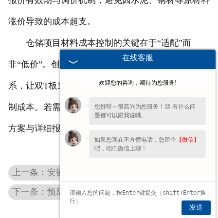
报价有效期与调价机制，避免因水泥、钢材等原材料
涨价导致的成本超支。
仓储项目材料成本控制的关键在于“适配”而
在线客服
非“低价”。创隆通过******选型指导与透明报价体
欢迎您的咨询，期待为您服务!
系，让双T板采购既贴合仓储使用需求，又能合理控
制成本。若需结合具体仓储项目参数获取定制化选型
您好呀～很高兴为您服务！😊 有什么问
题都可以跟我说哦。
方案与详细报价，可联系创隆获取针对性建议。
如果您现在不方便电话，您留个
【微信】
吧，咱们微信上聊！
上一条：安徽混凝土双T板采购避坑：3个关键验收要点,避免后期返工隐患
下一条：预应力混凝土构件常用强度等级与适用场景
发送