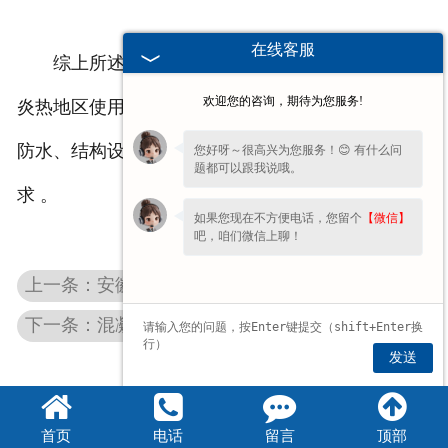
在线客服
综上所述，混凝土屋面板有一定隔热基础，但在
欢迎您的咨询，期待为您服务!
炎热地区使用需通过多种措施来提升隔热效果，注意
防水、结构设计和维护等方面，以满足建筑的隔热需
您好呀～很高兴为您服务！😊 有什么问
题都可以跟我说哦。
求 。
如果您现在不方便电话，您留个
【微信】
吧，咱们微信上聊！
上一条：安徽预应力混凝土构件在水工结构中满足抗渗与耐久性要求的技术问题
下一条：混凝土双T板与钢屋面对比 工程采购成本参考
发送
首页
电话
留言
顶部
豫公网安备 41072102000806号