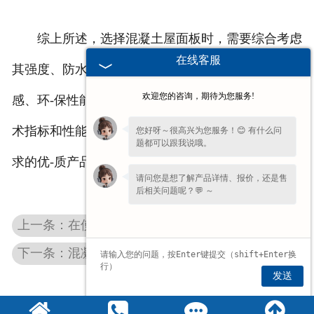
综上所述，选择混凝土屋面板时，需要综合考虑
在线客服
其强度、防水性能、隔热保温性能、耐候性、外观质
欢迎您的咨询，期待为您服务!
感、环-保性能以及安装维护便利性等多个方面的技
术指标和性能参数，以确保选择到符合建筑需求和要
您好呀～很高兴为您服务！😊 有什么问
题都可以跟我说哦。
求的优-质产品。
请问您是想了解产品详情、报价，还是售
后相关问题呢？💬 ～
上一条：在使用安徽混凝土屋面板时，需要考虑哪些安装和维护的注意事项？
下一条：混凝土双T板与钢屋面对比 工程采购成本参考
发送