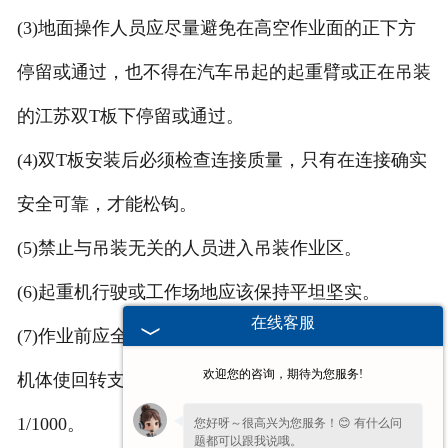
(3)地面操作人员应尽量避免在高空作业面的正下方
停留或通过，也不得在汽车吊起的起重臂或正在吊装
的江苏双T板下停留或通过。
(4)双T板安装后必须检查连接质量，只有在连接确实
安全可靠，才能松钩。
(5)禁止与吊装无关的人员进入吊装作业区。
(6)起重机行驶或工作场地应该保持平坦坚实。
在线客服
(7)作业前应全部伸出支腿并在脚板下垫方木，调整
欢迎您的咨询，期待为您服务!
机体使回转支撑面的倾斜度在无荷载是不大于
1/1000。
您好呀～很高兴为您服务！😊 有什么问
题都可以跟我说哦。